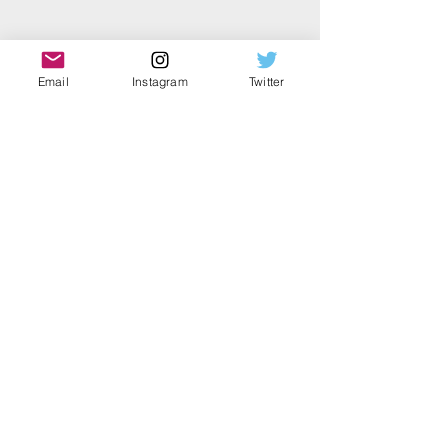
Email
Instagram
Twitter
número
de
telefo
ne
025-275-4735
​ Área de
jurisdição:
Prefeitur
a de Niigata
​Conteúdo
empresarial