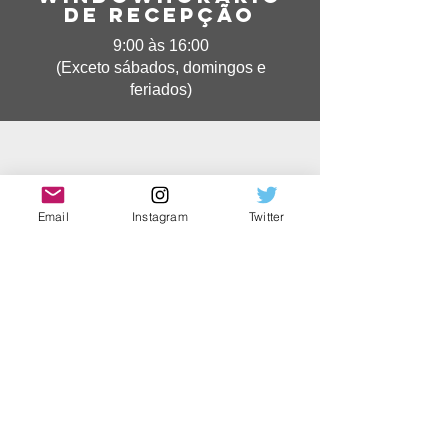
de recepção
9:00 às 16:00
(Exceto sábados, domingos e
feriados)
Email
Instagram
Twitter
número
de
telefo
ne
044-965-0012