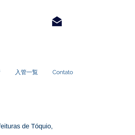
請
入管一覧
Contato
feituras de Tóquio,