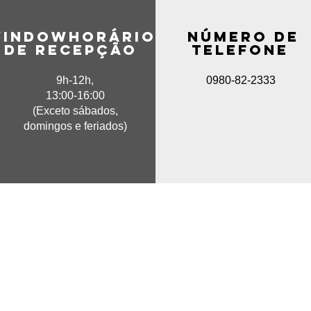
indow​Horário
​ número de
de recepção
telefone
9h-12h,
0980-82-2333
13:00-16:00
(Exceto sábados,
domingos e feriados)