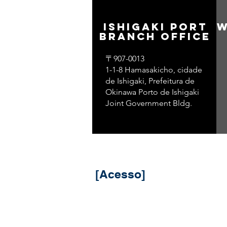
​Ishigaki Port
W
Branch Office
〒907-0013
1-1-8 Hamasakicho, cidade
de Ishigaki, Prefeitura de
Okinawa Porto de Ishigaki
Joint Government Bldg.
​ [Acesso]