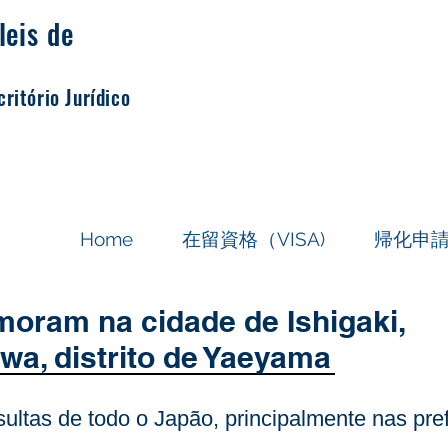
leis de
critório Jurídico
Home
在留資格（VISA)
帰化申
moram na cidade de Ishigaki,
wa, distrito de Yaeyama
sultas de todo o Japão, principalmente nas pre