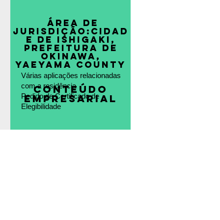
​ Área de
jurisdição:
Cidad
e de Ishigaki,
Prefeitura de
Okinawa,
​Yaeyama County
Várias aplicações relacionadas
com a residência
​Conteúdo
Pedido de Certificado de
empresarial
Elegibilidade